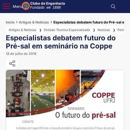
Clube de Engenharia
Menu
Fundado em 1880
Início
Artigos & Notícias
Especialistas debatem futuro do Pré-sal em 
Artigos & Notícias
Divisão Técnica Especializada
Notícias
Petróle
❯
❯
❯
Especialistas debatem futuro do
Pré-sal em seminário na Coppe
18 de julho de 2016