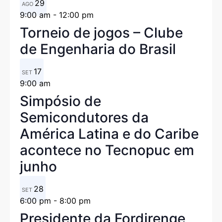
29
AGO
9:00 am
-
12:00 pm
Torneio de jogos – Clube
de Engenharia do Brasil
17
SET
9:00 am
Simpósio de
Semicondutores da
América Latina e do Caribe
acontece no Tecnopuc em
junho
28
SET
6:00 pm
-
8:00 pm
Presidente da Fordirenge,