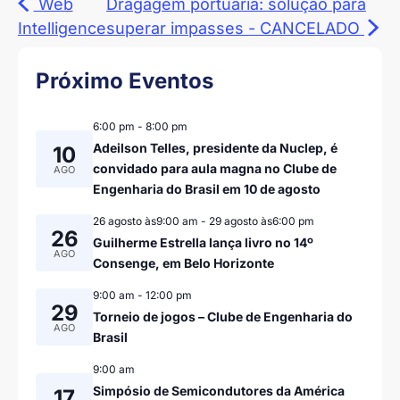
Web
Dragagem portuária: solução para
Intelligence
superar impasses - CANCELADO
Próximo Eventos
6:00 pm
-
8:00 pm
Adeilson Telles, presidente da Nuclep, é
10
convidado para aula magna no Clube de
AGO
Engenharia do Brasil em 10 de agosto
26 agosto às9:00 am
-
29 agosto às6:00 pm
26
Guilherme Estrella lança livro no 14º
AGO
Consenge, em Belo Horizonte
9:00 am
-
12:00 pm
29
Torneio de jogos – Clube de Engenharia do
AGO
Brasil
9:00 am
Simpósio de Semicondutores da América
17