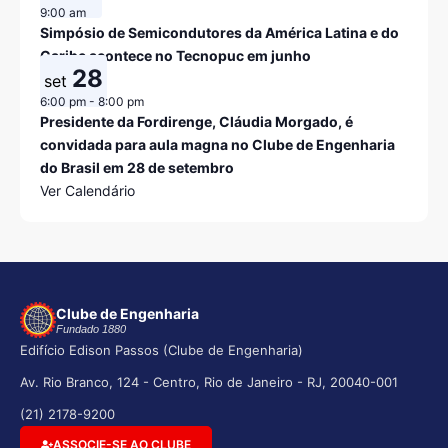
9:00 am
Simpósio de Semicondutores da América Latina e do
Caribe acontece no Tecnopuc em junho
28
set
6:00 pm
-
8:00 pm
Presidente da Fordirenge, Cláudia Morgado, é
convidada para aula magna no Clube de Engenharia
do Brasil em 28 de setembro
Ver Calendário
Clube de Engenharia
Fundado 1880
Edifício Edison Passos (Clube de Engenharia)
Av. Rio Branco, 124 - Centro, Rio de Janeiro - RJ, 20040-001
(21) 2178-9200
ASSOCIE-SE AO CLUBE