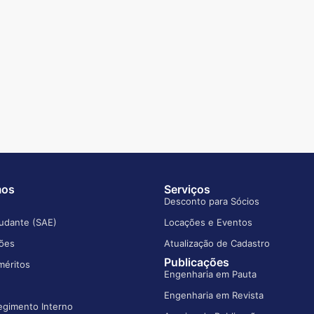
mos
Serviços
Desconto para Sócios
udante (SAE)
Locações e Eventos
ões
Atualização de Cadastro
Publicações
méritos
Engenharia em Pauta
Engenharia em Revista
egimento Interno