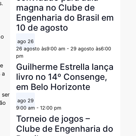
s.
magna no Clube de
Engenharia do Brasil em
10 de agosto
mo
ago
26
26 agosto às9:00 am
-
29 agosto às6:00
pm
Guilherme Estrella lança
ue
 a
livro no 14º Consenge,
em Belo Horizonte
 ser
ago
29
não
9:00 am
-
12:00 pm
Torneio de jogos –
Clube de Engenharia do