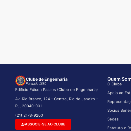
Quem So
Clube de Engenharia
O Clube
Fundado 1880
Edifício Edison Passos (Clube de Engenharia)
Apoio ao Est
Av. Rio Branco, 124 - Centro, Rio de Janeiro -
Representaç
RJ, 20040-001
Sócios Bene
(21) 2178-9200
Sedes
ASSOCIE-SE AO CLUBE
Estatuto e R