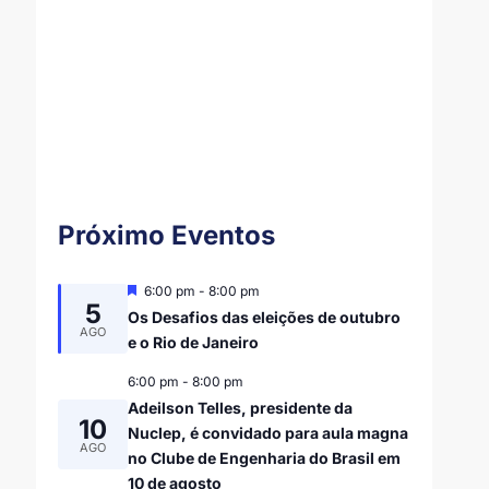
Próximo Eventos
Destacado
6:00 pm
-
8:00 pm
5
Os Desafios das eleições de outubro
AGO
e o Rio de Janeiro
6:00 pm
-
8:00 pm
Adeilson Telles, presidente da
10
Nuclep, é convidado para aula magna
AGO
no Clube de Engenharia do Brasil em
10 de agosto