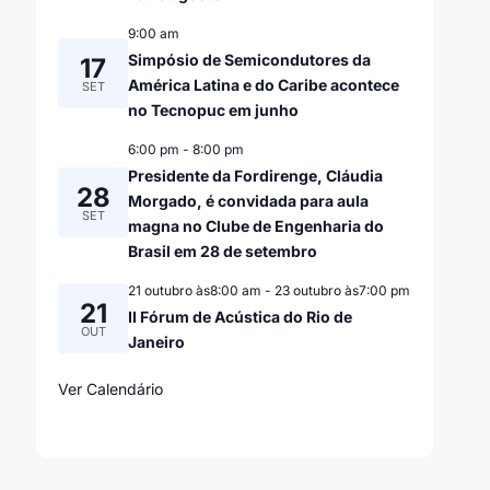
9:00 am
Simpósio de Semicondutores da
17
América Latina e do Caribe acontece
SET
no Tecnopuc em junho
6:00 pm
-
8:00 pm
Presidente da Fordirenge, Cláudia
28
Morgado, é convidada para aula
SET
magna no Clube de Engenharia do
Brasil em 28 de setembro
21 outubro às8:00 am
-
23 outubro às7:00 pm
21
II Fórum de Acústica do Rio de
OUT
Janeiro
Ver Calendário