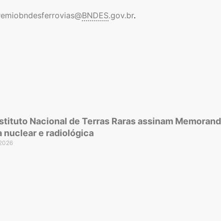
remiobndesferrovias@
BNDES
.gov.br
.
stituto Nacional de Terras Raras assinam Memoran
 nuclear e radiológica
 2026