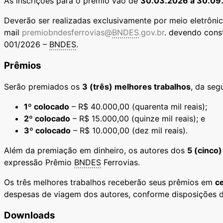
As inscrições para o prêmio vão de
30.03.2026 a 30.09
Deverão ser realizadas exclusivamente por meio eletrônic
mail
premiobndesferrovias@
BNDES
.gov.br
. devendo const
001/2026 –
BNDES
.
Prêmios
Serão premiados os
3 (três) melhores trabalhos
, da seg
1º colocado
– R$ 40.000,00 (quarenta mil reais);
2º colocado
– R$ 15.000,00 (quinze mil reais); e
3º colocado
– R$ 10.000,00 (dez mil reais).
Além da premiação em dinheiro, os autores dos
5 (cinco
expressão Prêmio
BNDES
Ferrovias.
Os três melhores trabalhos receberão seus prêmios em
c
despesas de viagem dos autores, conforme disposições do
Downloads