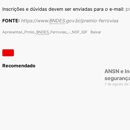
Inscrições e dúvidas devem ser enviadas para o e-mail:
p
FONTE:
https://www.
BNDES
.gov.br/premio-ferrovias
Apresentao_Prmio_
BNDES
_Ferrovias_-_NDF_IQF
Baixar
Recomendado
ANSN e In
segurança
7 de agosto de