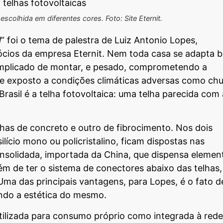
scolhida em diferentes cores. Foto: Site Eternit.
l
” foi o tema de palestra de Luiz Antonio Lopes,
cios da empresa Eternit. Nem toda casa se adapta 
 complicado de montar, e pesado, comprometendo a
nte exposto a condições climáticas adversas como ch
rasil é a telha fotovoltaica: uma telha parecida com 
as de concreto e outro de fibrocimento. Nos dois
ilício mono ou policristalino, ficam dispostas nas
onsolidada, importada da China, que dispensa elemen
lém de ter o sistema de conectores abaixo das telhas,
Uma das principais vantagens, para Lopes, é o fato d
ndo a estética do mesmo.
utilizada para consumo próprio como integrada à rede