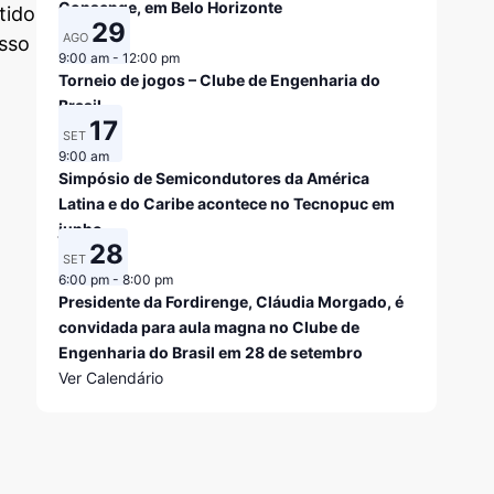
Consenge, em Belo Horizonte
tido
29
AGO
sso
9:00 am
-
12:00 pm
Torneio de jogos – Clube de Engenharia do
Brasil
17
SET
9:00 am
Simpósio de Semicondutores da América
Latina e do Caribe acontece no Tecnopuc em
junho
28
SET
6:00 pm
-
8:00 pm
Presidente da Fordirenge, Cláudia Morgado, é
convidada para aula magna no Clube de
Engenharia do Brasil em 28 de setembro
Ver Calendário