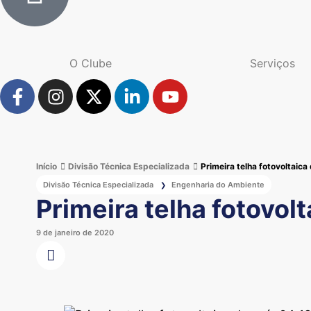
O Clube
Serviços
Início
Divisão Técnica Especializada
Primeira telha fotovoltaica
Divisão Técnica Especializada
Engenharia do Ambiente
❯
Primeira telha fotovolt
9 de janeiro de 2020