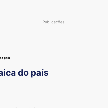
Publicações
 do país
aica do país