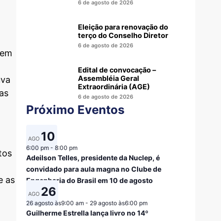
6 de agosto de 2026
Eleição para renovação do
terço do Conselho Diretor
6 de agosto de 2026
bem
Edital de convocação –
Assembléia Geral
uva
Extraordinária (AGE)
as
6 de agosto de 2026
Próximo Eventos
10
AGO
6:00 pm
-
8:00 pm
tos
Adeilson Telles, presidente da Nuclep, é
convidado para aula magna no Clube de
e as
Engenharia do Brasil em 10 de agosto
26
AGO
26 agosto às9:00 am
-
29 agosto às6:00 pm
Guilherme Estrella lança livro no 14º