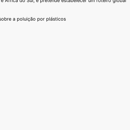
, e África do Sul, e pretende estabelecer um roteiro global
sobre a poluição por plásticos