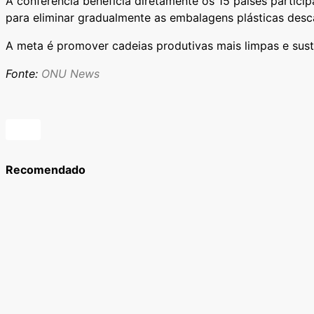
A conferência beneficia diretamente os 15 países participan
para eliminar gradualmente as embalagens plásticas desc
A meta é promover cadeias produtivas mais limpas e suste
Fonte:
ONU News
Recomendado