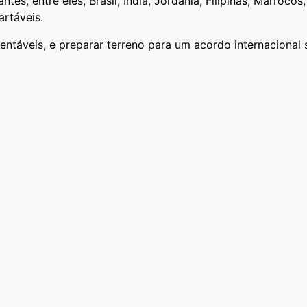
tes, entre eles, Brasil, Índia, Jordânia, Filipinas, Marrocos
artáveis.
ntáveis, e preparar terreno para um acordo internacional 