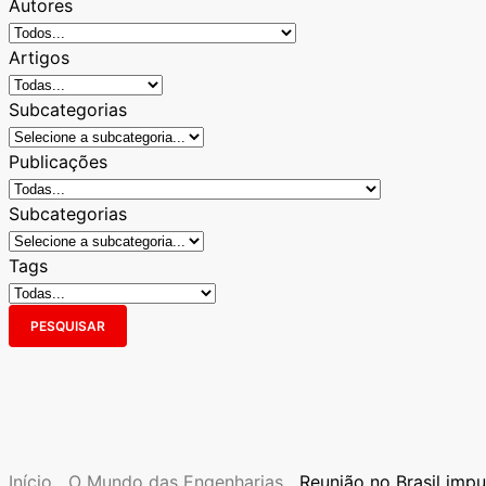
Autores
Artigos
Subcategorias
Publicações
Subcategorias
Tags
PESQUISAR
Início
O Mundo das Engenharias
Reunião no Brasil impu