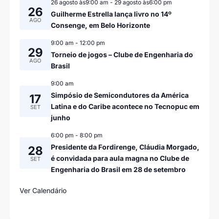
26 agosto às9:00 am
-
29 agosto às6:00 pm
26
Guilherme Estrella lança livro no 14º
AGO
Consenge, em Belo Horizonte
9:00 am
-
12:00 pm
29
Torneio de jogos – Clube de Engenharia do
AGO
Brasil
9:00 am
Simpósio de Semicondutores da América
17
Latina e do Caribe acontece no Tecnopuc em
SET
junho
6:00 pm
-
8:00 pm
Presidente da Fordirenge, Cláudia Morgado,
28
é convidada para aula magna no Clube de
SET
Engenharia do Brasil em 28 de setembro
Ver Calendário