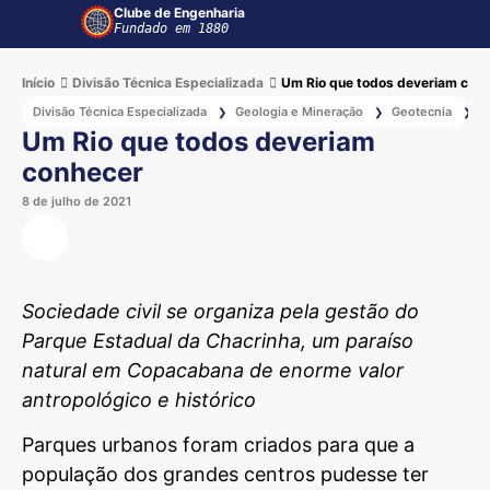
Clube de Engenharia
Fundado em 1880
Início
Divisão Técnica Especializada
Um Rio que todos deveriam con
Divisão Técnica Especializada
Geologia e Mineração
Geotecnia
R
❯
❯
❯
Um Rio que todos deveriam
conhecer
8 de julho de 2021
Sociedade civil se organiza pela gestão do
Parque Estadual da Chacrinha, um paraíso
natural em Copacabana de enorme valor
antropológico e histórico
Parques urbanos foram criados para que a
população dos grandes centros pudesse ter