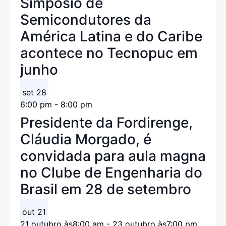
Simpósio de
Semicondutores da
América Latina e do Caribe
acontece no Tecnopuc em
junho
set
28
6:00 pm
-
8:00 pm
Presidente da Fordirenge,
Cláudia Morgado, é
convidada para aula magna
no Clube de Engenharia do
Brasil em 28 de setembro
out
21
21 outubro às8:00 am
-
23 outubro às7:00 pm