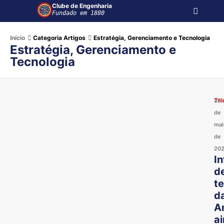
Clube de Engenharia
Fundado em 1880
Início
Categoria Artigos
Estratégia, Gerenciamento e Tecnologia
Estratégia, Gerenciamento e
Tecnologia
Te
29
de
mai
de
20
In
d
t
d
A
a