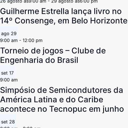
26 agosto às9:00 am
-
29 agosto às6:00 pm
Guilherme Estrella lança livro no
14º Consenge, em Belo Horizonte
ago
29
9:00 am
-
12:00 pm
Torneio de jogos – Clube de
Engenharia do Brasil
set
17
9:00 am
Simpósio de Semicondutores da
América Latina e do Caribe
acontece no Tecnopuc em junho
set
28