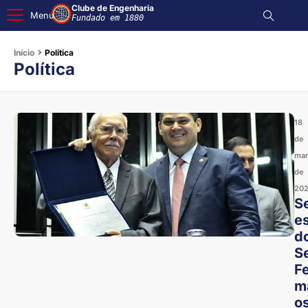
Clube de Engenharia
Menu
Fundado em 1880
Início
Política
Política
18
de
mar
de
20
S
e
d
S
F
m
o