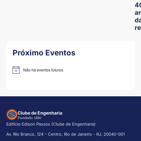
4
a
d
r
Próximo Eventos
Não há eventos futuros.
Notice
Clube de Engenharia
Fundado 1880
Edifício Edison Passos (Clube de Engenharia)
Av. Rio Branco, 124 - Centro, Rio de Janeiro - RJ, 20040-001