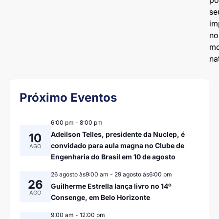
po
se
im
no
mo
na
Próximo Eventos
6:00 pm
-
8:00 pm
Adeilson Telles, presidente da Nuclep, é
10
convidado para aula magna no Clube de
AGO
Engenharia do Brasil em 10 de agosto
26 agosto às9:00 am
-
29 agosto às6:00 pm
26
Guilherme Estrella lança livro no 14º
AGO
Consenge, em Belo Horizonte
9:00 am
-
12:00 pm