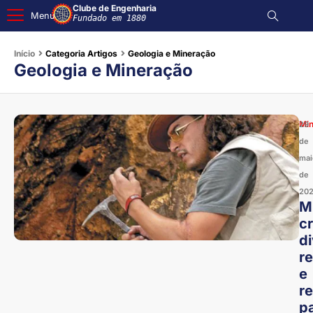
Clube de Engenharia
Menu
Fundado em 1880
Início
Categoria Artigos
Geologia e Mineração
Geologia e Mineração
Mi
29
de
mai
de
20
M
c
di
re
e
r
p