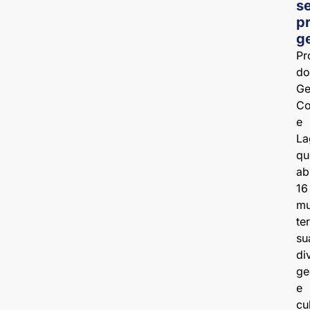
s
p
g
Pr
do
Ge
Co
e
La
qu
ab
16
mu
te
su
di
ge
e
cu