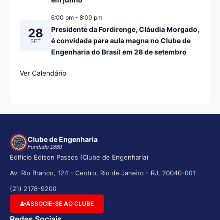
6:00 pm
-
8:00 pm
Presidente da Fordirenge, Cláudia Morgado,
28
é convidada para aula magna no Clube de
SET
Engenharia do Brasil em 28 de setembro
Ver Calendário
Clube de Engenharia
Fundado 1880
Edifício Edison Passos (Clube de Engenharia)
Av. Rio Branco, 124 - Centro, Rio de Janeiro - RJ, 20040-001
(21) 2178-9200
ASSOCIE-SE AO CLUBE
Redes Sociais