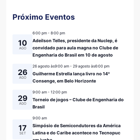
Próximo Eventos
6:00 pm
-
8:00 pm
Adeilson Telles, presidente da Nuclep, é
10
convidado para aula magna no Clube de
AGO
Engenharia do Brasil em 10 de agosto
26 agosto às9:00 am
-
29 agosto às6:00 pm
26
Guilherme Estrella lança livro no 14º
AGO
Consenge, em Belo Horizonte
9:00 am
-
12:00 pm
29
Torneio de jogos – Clube de Engenharia do
AGO
Brasil
9:00 am
Simpósio de Semicondutores da América
17
Latina e do Caribe acontece no Tecnopuc
SET
em junho