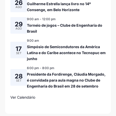
26
Guilherme Estrella lança livro no 14º
AGO
Consenge, em Belo Horizonte
9:00 am
-
12:00 pm
29
Torneio de jogos – Clube de Engenharia do
AGO
Brasil
9:00 am
Simpósio de Semicondutores da América
17
Latina e do Caribe acontece no Tecnopuc em
SET
junho
6:00 pm
-
8:00 pm
Presidente da Fordirenge, Cláudia Morgado,
28
é convidada para aula magna no Clube de
SET
Engenharia do Brasil em 28 de setembro
Ver Calendário