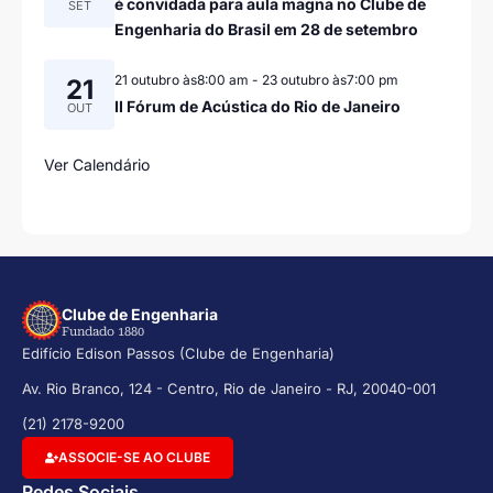
é convidada para aula magna no Clube de
SET
Engenharia do Brasil em 28 de setembro
21 outubro às8:00 am
-
23 outubro às7:00 pm
21
II Fórum de Acústica do Rio de Janeiro
OUT
Ver Calendário
Clube de Engenharia
Fundado 1880
Edifício Edison Passos (Clube de Engenharia)
Av. Rio Branco, 124 - Centro, Rio de Janeiro - RJ, 20040-001
(21) 2178-9200
ASSOCIE-SE AO CLUBE
Redes Sociais