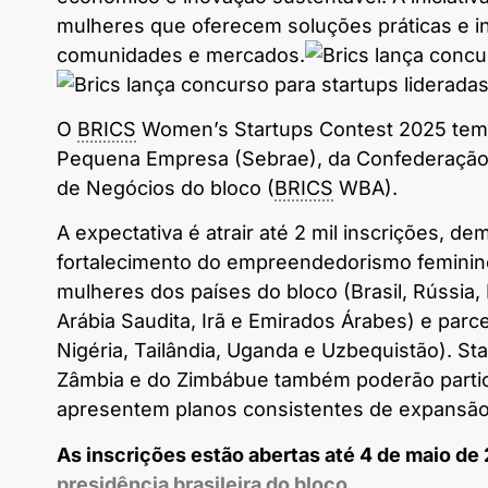
mulheres que oferecem soluções práticas e i
comunidades e mercados.
O
BRICS
Women’s Startups Contest 2025 tem a
Pequena Empresa (Sebrae), da Confederação N
de Negócios do bloco (
BRICS
WBA).
A expectativa é atrair até 2 mil inscrições, d
fortalecimento do empreendedorismo feminin
mulheres dos países do bloco (Brasil, Rússia, Ín
Arábia Saudita, Irã e Emirados Árabes) e parcei
Nigéria, Tailândia, Uganda e Uzbequistão).
Sta
Zâmbia e do Zimbábue também poderão parti
apresentem planos consistentes de expansão
As inscrições estão abertas até 4 de maio de
presidência brasileira do bloco
.