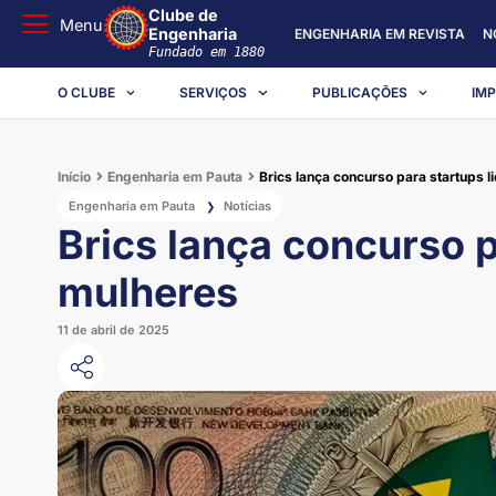
Clube de
Menu
Engenharia
ENGENHARIA EM REVISTA
N
Fundado em 1880
O CLUBE
SERVIÇOS
PUBLICAÇÕES
IM
Início
Engenharia em Pauta
Brics lança concurso para startups 
Engenharia em Pauta
Notícias
❯
Brics lança concurso p
mulheres
11 de abril de 2025