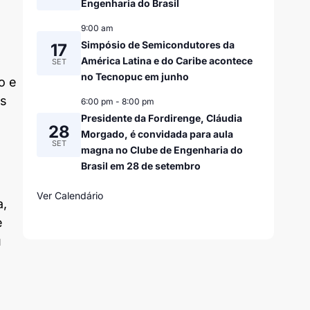
Engenharia do Brasil
9:00 am
Simpósio de Semicondutores da
17
América Latina e do Caribe acontece
SET
no Tecnopuc em junho
o e
es
6:00 pm
-
8:00 pm
Presidente da Fordirenge, Cláudia
28
Morgado, é convidada para aula
SET
magna no Clube de Engenharia do
Brasil em 28 de setembro
Ver Calendário
a,
e
u