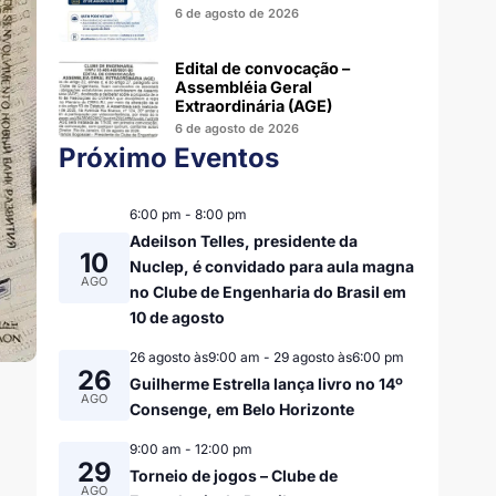
6 de agosto de 2026
Edital de convocação –
Assembléia Geral
Extraordinária (AGE)
6 de agosto de 2026
Próximo Eventos
6:00 pm
-
8:00 pm
Adeilson Telles, presidente da
10
Nuclep, é convidado para aula magna
AGO
no Clube de Engenharia do Brasil em
10 de agosto
26 agosto às9:00 am
-
29 agosto às6:00 pm
26
Guilherme Estrella lança livro no 14º
AGO
Consenge, em Belo Horizonte
9:00 am
-
12:00 pm
29
Torneio de jogos – Clube de
AGO