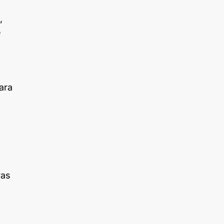
,
e
ara
ras