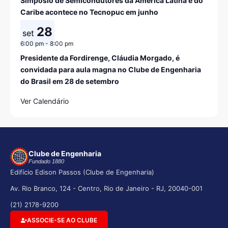
Simpósio de Semicondutores da América Latina e do
Caribe acontece no Tecnopuc em junho
28
set
6:00 pm
-
8:00 pm
Presidente da Fordirenge, Cláudia Morgado, é
convidada para aula magna no Clube de Engenharia
do Brasil em 28 de setembro
Ver Calendário
Clube de Engenharia
Fundado 1880
Edifício Edison Passos (Clube de Engenharia)
Av. Rio Branco, 124 - Centro, Rio de Janeiro - RJ, 20040-001
(21) 2178-9200
ASSOCIE-SE AO CLUBE