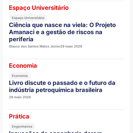
Estrada de Ferro de Carajás. A revista
Espaço Universitário
da entidade também aborda o legado
da GEO-RIO, que está completando 60
Espaço Universitário
anos, bem como pautas ligadas às
Ciência que nasce na viela: O Projeto
telecomunicações, mineração, entre
Amanaci e a gestão de riscos na
outros temas. Tenham uma ótima
leitura!
periferia
Glauco dos Santos Matos Júnior
29 maio 2026
Economia
Economia
Livro discute o passado e o futuro da
indústria petroquímica brasileira
29 maio 2026
Prática
Engenheiros