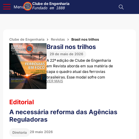
Clube de Engenharia
Menu
Fundado em 1880
Clube de Engenharia
Revistas
Brasil nos trilhos
Brasil nos trilhos
29 de maio de 2026
A 22ª edição de Clube de Engenharia
em Revista aborda em sua matéria de
capa o quadro atual das ferrovias
brasileiras. Esse modal sofre com
VER MAIS
erros cometidos no passado e as
políticas voltadas para o setor
precisam de uma reformulação para
que novos descaminhos não se
Editorial
repitam. Aprender com os equívocos
A necessária reforma das Agências
e evitá-los é o conselho dado pelo
engenheiro Paulo Augusto Vivacqua,
Reguladoras
cujo perfil também está nesta
publicação, por suas imensas
29 maio 2026
Diretoria
contribuições feitas ao país, sobretudo
em projetos de infraestrutura, como a